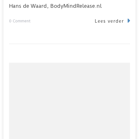
Hans de Waard, BodyMindRelease.nl
Lees verder
on
0 Comment
Tips
van
Hans
de
Waard
mbt
Body
Mind
Release