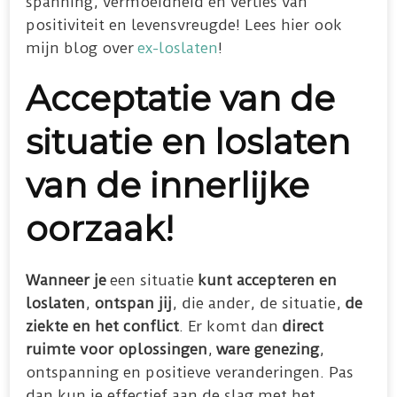
spanning, vermoeidheid en verlies van
positiviteit en levensvreugde! Lees hier ook
mijn blog over
ex-loslaten
!
Acceptatie van de
situatie en loslaten
van de innerlijke
oorzaak!
Wanneer je
een situatie
kunt accepteren en
loslaten
,
ontspan jij
, die ander, de situatie,
de
ziekte en het conflict
. Er komt dan
direct
ruimte voor oplossingen
,
ware genezing
,
ontspanning en positieve veranderingen. Pas
dan kun je effectief aan de slag met het