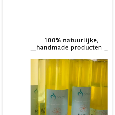
1
vd
grondleggers
voor
de
Body
Mind
Release
100% natuurlijke,
Methode
handmade producten